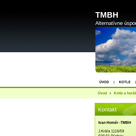
TMBH
Alternatívne úspo
ÚVOD
KOTLE
Úvod
Kotle a horá
Kontakt
Ivan Homér -TMBH
J.Kráľa 1116/59
020 01 Púchov