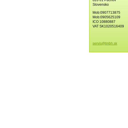
Slovensko
Mob:0907713875
Mob:0905625109
ICO 10880887
VAT SK1020516409
servis@t
mbh.sk