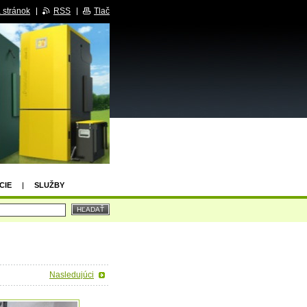
 stránok
RSS
Tlač
CIE
SLUŽBY
Nasledujúci