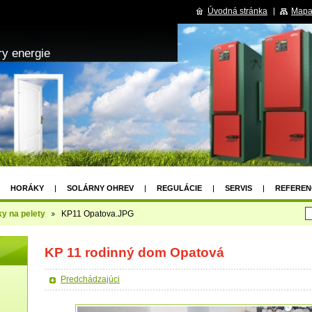
Úvodná stránka
Mapa
ry energie
HORÁKY
SOLÁRNY OHREV
REGULÁCIE
SERVIS
REFEREN
ky na pelety
KP11 Opatova.JPG
KP 11 rodinný dom Opatová
Predchádzajúci