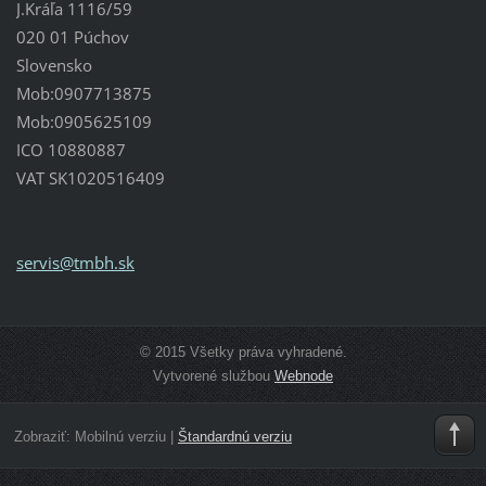
J.Kráľa 1116/59
020 01 Púchov
Slovensko
Mob:0907713875
Mob:0905625109
ICO 10880887
VAT SK1020516409
servis@t
mbh.sk
© 2015 Všetky práva vyhradené.
Vytvorené službou
Webnode
Zobraziť:
Mobilnú verziu
|
Štandardnú verziu