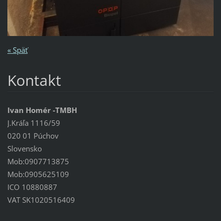
« Späť
Kontakt
Ivan Homér -TMBH
J.Kráľa 1116/59
020 01 Púchov
Slovensko
Mob:0907713875
Mob:0905625109
ICO 10880887
VAT SK1020516409