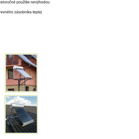
celoročné použitie nevýhodou
revného zásobníka teplej