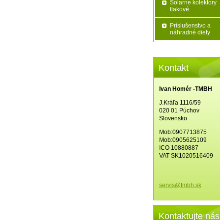
Solarne kolektory
tlakové
Príslušenstvo a
náhradné diely
Kontakt
Ivan Homér -TMBH
J.Kráľa 1116/59
020 01 Púchov
Slovensko
Mob:0907713875
Mob:0905625109
ICO 10880887
VAT SK1020516409
servis@t
mbh.sk
Kontaktujte nás