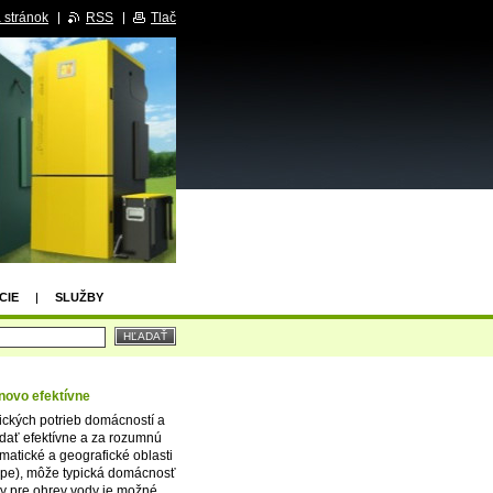
 stránok
RSS
Tlač
CIE
SLUŽBY
novo efektívne
ických potrieb
domácností a
dať efektívne a za rozumnú
matické a geografické oblasti
rópe), môže typická domácnosť
my pre ohrev vody je možné