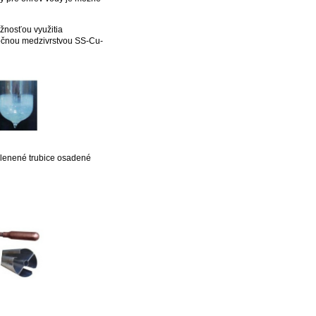
žnosťou využitia
rbčnou medzivrstvou SS-Cu-
klenené trubice osadené