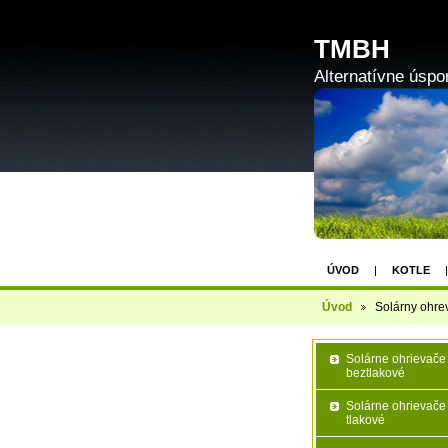
TMBH
Alternatívne úspo
ÚVOD
KOTLE
Úvod
Solárny ohre
Solárne ohrievače
beztlakové
Solárne ohrievače
tlakové