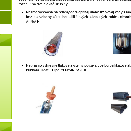
rozdeliť na dve hlavné skupiny.
Priamo výhrevné na priamy ohrev pitnej alebo úžitkovej vody s mo
beztlakového systému borosilikátových sklenených trubíc s abso
ALN/AIN
Nepriamo výhrevné tlakové systémy používajúce borosilikátové s
trubkami Heat – Pipe. ALN/AIN-SS/Cu.