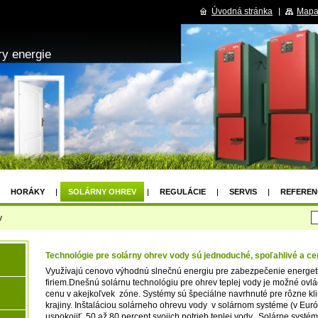
Úvodná stránka
Mapa
ry energie
HORÁKY
SOLÁRNY OHREV
REGULÁCIE
SERVIS
REFEREN
v
Technológie pre solárny ohrev vody sú jednoduché, spoľahlivé a ce
Využívajú cenovo výhodnú slnečnú energiu pre zabezpečenie energet
firiem.
Dnešnú solárnu technológiu pre ohrev teplej vody je možné ovlá
cenu v akejkoľvek zóne. Systémy sú špeciálne navrhnuté pre rôzne kli
krajiny. Inštaláciou solárneho ohrevu vody v solárnom systéme (v Eu
uspokojiť 50 až 80 percent svojich potrieb teplej vody. Solárne systé