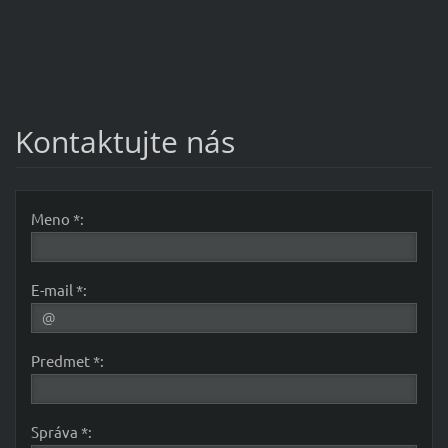
Kontaktujte nás
Meno *:
E-mail *:
Predmet *:
Správa *: