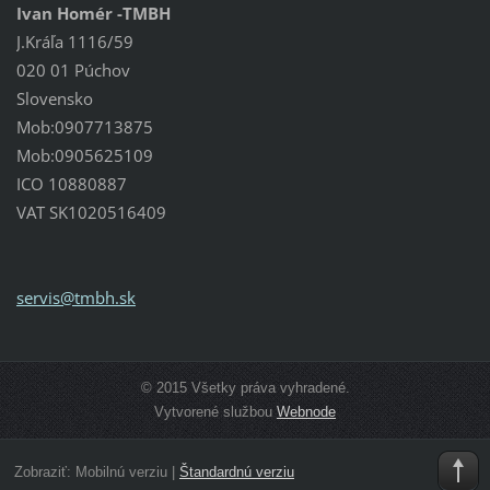
Ivan Homér -TMBH
J.Kráľa 1116/59
020 01 Púchov
Slovensko
Mob:0907713875
Mob:0905625109
ICO 10880887
VAT SK1020516409
servis@t
mbh.sk
© 2015 Všetky práva vyhradené.
Vytvorené službou
Webnode
Zobraziť:
Mobilnú verziu
|
Štandardnú verziu