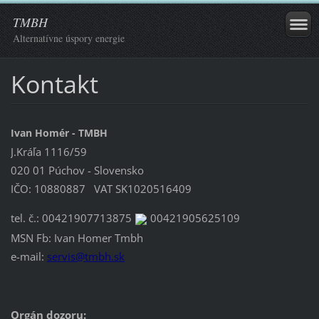
TMBH
Alternatívne úspory energie
Kontakt
Ivan Homér - TMBH
J.Kráľa 1116/59
020 01 Púchov - Slovensko
IČO: 10880887
VAT SK1020516409
tel. č.:
00421907713875
00421905625109
MSN Fb: Ivan Homer Tmbh
e-mail:
servis@tmbh.sk
Orgán dozoru: