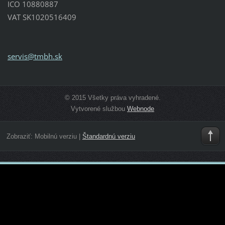
ICO 10880887
VAT SK1020516409
servis@t
mbh.sk
© 2015 Všetky práva vyhradené.
Vytvorené službou
Webnode
Zobraziť:
Mobilnú verziu
|
Štandardnú verziu